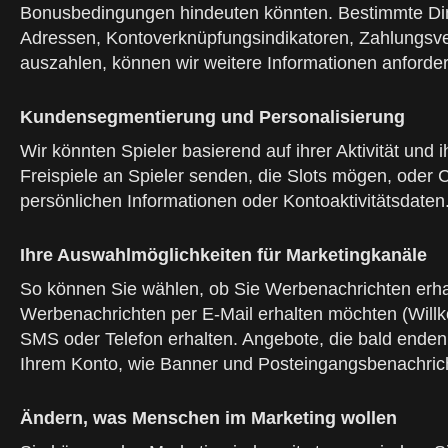
Bonusbedingungen hindeuten könnten. Bestimmte Din
Adressen, Kontoverknüpfungsindikatoren, Zahlungsve
auszahlen, können wir weitere Informationen anforder
Kundensegmentierung und Personalisierung
Wir könnten Spieler basierend auf ihrer Aktivität und
Freispiele an Spieler senden, die Slots mögen, ode
persönlichen Informationen oder Kontoaktivitätsdaten
Ihre Auswahlmöglichkeiten für Marketingkanäle
So können Sie wählen, ob Sie Werbenachrichten erhal
Werbenachrichten per E-Mail erhalten möchten (Will
SMS oder Telefon erhalten. Angebote, die bald enden
Ihrem Konto, wie Banner und Posteingangsbenachric
Ändern, was Menschen im Marketing wollen