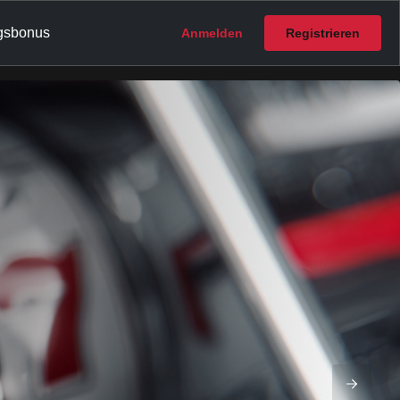
gsbonus
Anmelden
Registrieren