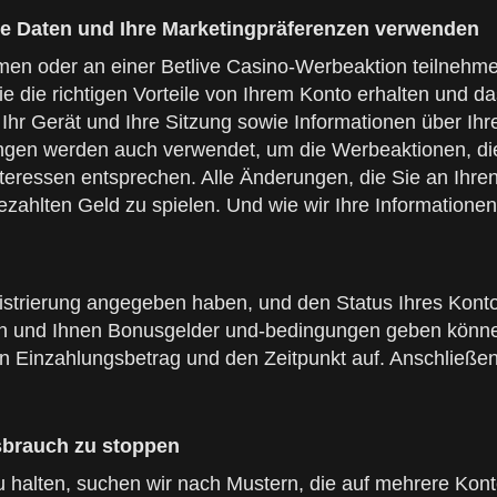
e Daten und Ihre Marketingpräferenzen verwenden
 oder an einer Betlive Casino-Werbeaktion teilnehmen
e die richtigen Vorteile von Ihrem Konto erhalten und d
hr Gerät und Ihre Sitzung sowie Informationen über Ihre
ngen werden auch verwendet, um die Werbeaktionen, die 
nteressen entsprechen. Alle Änderungen, die Sie an Ih
ngezahlten Geld zu spielen. Und wie wir Ihre Informatio
istrierung angegeben haben, und den Status Ihres Konto
n und Ihnen Bonusgelder und-bedingungen geben könne
n Einzahlungsbetrag und den Zeitpunkt auf. Anschließend
sbrauch zu stoppen
halten, suchen wir nach Mustern, die auf mehrere Konte