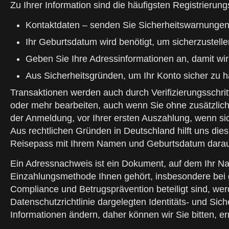
Zu Ihrer Information sind die häufigsten Registrierung
Kontaktdaten – senden Sie Sicherheitswarnungen 
Ihr Geburtsdatum wird benötigt, um sicherzustellen
Geben Sie Ihre Adressinformationen an, damit wir
Aus Sicherheitsgründen, um Ihr Konto sicher zu h
Transaktionen werden auch durch Verifizierungsschritt
oder mehr bearbeiten, auch wenn Sie ohne zusätzliche
der Anmeldung, vor Ihrer ersten Auszahlung, wenn si
Aus rechtlichen Gründen in Deutschland hilft uns dies
Reisepass mit Ihrem Namen und Geburtsdatum darauf,
Ein Adressnachweis ist ein Dokument, auf dem Ihr Na
Einzahlungsmethode Ihnen gehört, insbesondere bei g
Compliance und Betrugsprävention beteiligt sind, wer
Datenschutzrichtlinie dargelegten Identitäts- und Si
Informationen ändern, daher können wir Sie bitten, ern