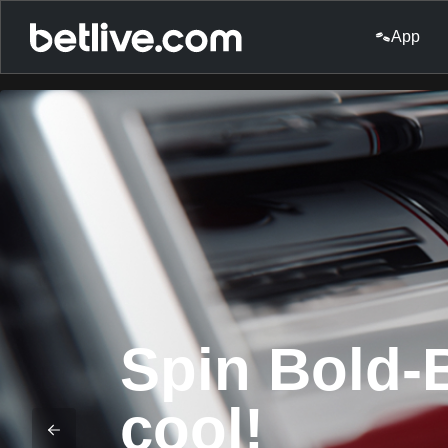
App
Spin Bold-
cool!