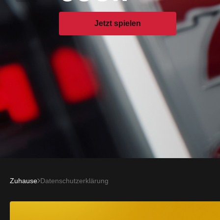
Jetzt spielen
Zuhause
Datenschutzerklärung