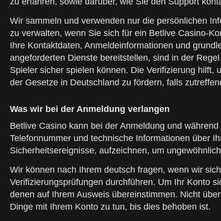
zu erfahren, sowie darüber, wie Sie den Support kont
Wir sammeln und verwenden nur die persönlichen Infor
zu verwalten, wenn Sie sich für ein Betlive Casino-Ko
Ihre Kontaktdaten, Anmeldeinformationen und grundleg
angeforderten Dienste bereitstellen, sind in der Regel
Spieler sicher spielen können. Die Verifizierung hilf
der Gesetze in Deutschland zu fördern, falls zutreffen
Was wir bei der Anmeldung verlangen
Betlive Casino kann bei der Anmeldung und während d
Telefonnummer und technische Informationen über Ihr
Sicherheitsereignisse, aufzeichnen, um ungewöhnliche
Wir können nach Ihrem deutsch fragen, wenn wir sich
Verifizierungsprüfungen durchführen. Um Ihr Konto sic
denen auf Ihrem Ausweis übereinstimmen. Nicht über
Dinge mit Ihrem Konto zu tun, bis dies behoben ist.