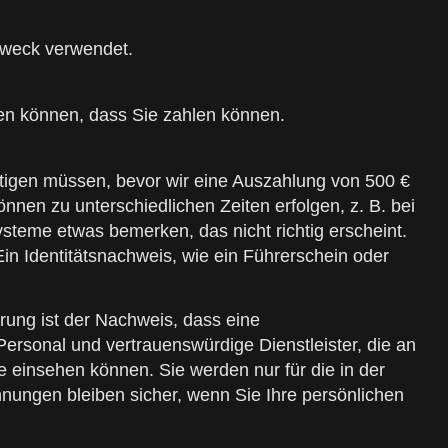
Zweck verwendet.
llen können, dass Sie zahlen können.
stätigen müssen, bevor wir eine Auszahlung von 500 €
nen zu unterschiedlichen Zeiten erfolgen, z. B. bei
steme etwas bemerken, das nicht richtig erscheint.
Ein Identitätsnachweis, wie ein Führerschein oder
rung ist der Nachweis, dass eine
ersonal und vertrauenswürdige Dienstleister, die an
e einsehen können. Sie werden nur für die in der
hnungen bleiben sicher, wenn Sie Ihre persönlichen